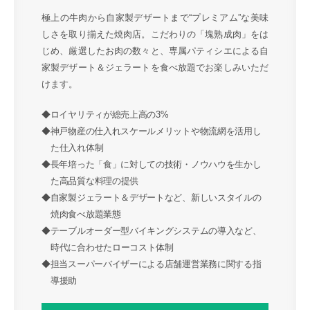
極上の牛肉から自家製デザートまで“プレミアム”な美味
しさを取り揃えた焼肉店。こだわりの「塊熟成肉」をは
じめ、厳選したお肉の数々と、専属パティシエによる自
家製デザート＆ジェラートを食べ放題でお楽しみいただ
けます。
◆ロイヤリティが総売上高の3%
◆神戸物産の仕入れスケールメリットや物流網を活用し
た仕入れ体制
◆長年培った「食」に対しての技術・ノウハウを生かし
た高品質な料理の提供
◆自家製ジェラート＆デザートなど、新しいスタイルの
焼肉食べ放題業態
◆テーブルオーダー型バイキングシステムの導入など、
時代に合わせたローコスト体制
◆担当スーパーバイザーによる店舗運営業務に関する指
導援助