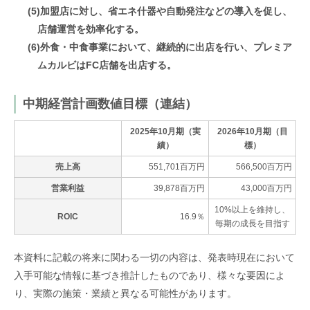
(5)加盟店に対し、省エネ什器や自動発注などの導入を促し、
店舗運営を効率化する。
(6)外食・中食事業において、継続的に出店を行い、プレミア
ムカルビはFC店舗を出店する。
中期経営計画数値目標（連結）
2025年10月期（実
2026年10月期（目
績）
標）
売上高
551,701百万円
566,500百万円
営業利益
39,878百万円
43,000百万円
10%以上を維持し、
ROIC
16.9％
毎期の成長を目指す
本資料に記載の将来に関わる一切の内容は、発表時現在において
入手可能な情報に基づき推計したものであり、様々な要因によ
り、実際の施策・業績と異なる可能性があります。